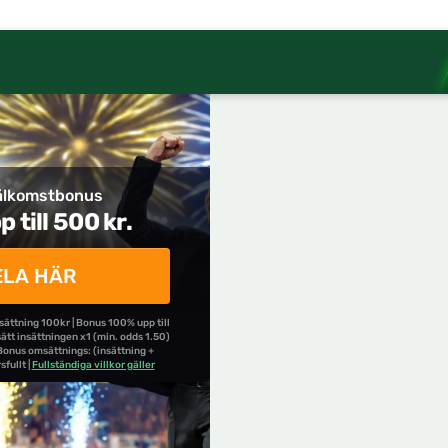
Välkomstbonus
älkomstbonus
till 2500 kr.
 till 500 kr.
ELA HÄR
ELA HÄR
nsättning 100kr | Bonus 100% upp till
in. insättning 100 kr | Casino:
sätt insättningen x1 (min. odds 1.50)
 till 2500 kr, giltig i 60 dagar |
 Bonus omsättnings: (insättning +
nsättning + bonus) x 20 | Spela
fullt |
llständiga villkor gäller
Fullständiga villkor gäller