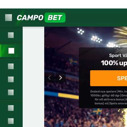
Casino 
Sport V
100% upp 
100% upp
SP
SP
Endast nya spelare | Min. i
Endast nya spelare | M
1000kr, giltig i 60 dgr | Om
Insättningsbonus 100% upp
för att aktivera bonus |
Omsättningskrav är (i
bonus) x6 | Spela ansvars
ansvarsfullt |
Fu