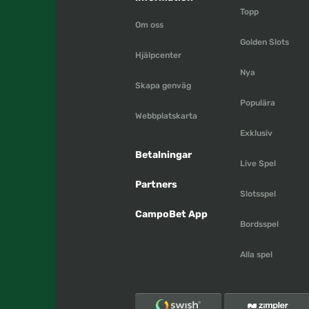
Vi vet att en modern spe
Topp
en enskild fotbollsmatc
asiatiska handikapp, ex
Om oss
För att ge dig ultimat t
Golden Slots
händelser från en och s
Hjälpcenter
totalt och att stjärnanf
Nya
Populära sporter o
Skapa genväg
Populära
Webbplatskarta
Sport
Tävli
Exklusiv
Betalningar
Fotboll
Fotbo
Live Spel
Leagu
Partners
Slotsspel
Ishockey
SHL, 
CampoBet App
Tour.
Bordsspel
Tennis
Grand
Alla spel
WTA-t
Esport
CS2 (
Valora