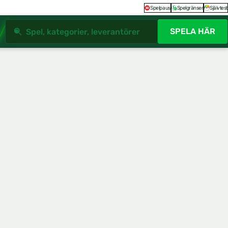
Spelpaus
Spelgränser
Självtest
SPELA HÄR
Spel, kategorier, leverantörer