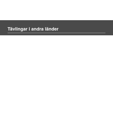
Tävlingar i andra länder
Blienvinner.no
Blivenvinder.dk
Tulevoittajaksi.com
Mer om sajten
Om sajten
Kontakta oss
Lägg till tävling
Sök tävling
Om spel
FAQ