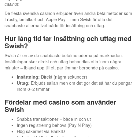
casinot.
De flesta svenska casinon erbjuder även andra betalmetoder som
Trustly, betalkort och Apple Pay – men Swish är ofta det
snabbaste alternativet både för insättning och uttag.
Hur lång tid tar insättning och uttag med
Swish?
Swish är en av de snabbaste betalmetoderna på marknaden.
Insättningar sker direkt och uttag behandlas ofta inom några
minuter – ibland upp till ett par timmar beroende på casino.
Insättning:
Direkt (några sekunder)
Uttag:
Erbjuds sällan men om det gör det så har du pengar
inom 0–2 timmar
Fördelar med casino som använder
Swish
Snabba transaktioner – både in och ut
Ingen registrering behövs (Pay N Play)
Hög säkerhet via BankID