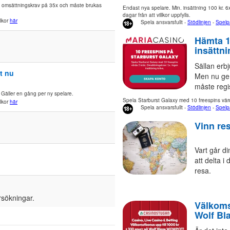
ett omsättningskrav på 35x och måste brukas
Endast nya spelare. Min. insättning 100 kr. 6
dagar från att villkor uppfylls.
llkor
här
Spela ansvarsfullt -
Stödlinjen
-
Spelp
Hämta 1
insättni
Sällan erb
st nu
Men nu ger
måste regis
Gäller en gång per ny spelare.
Spela Starburst Galaxy med 10 freespins värd
llkor
här
Spela ansvarsfullt -
Stödlinjen
-
Spelp
Vinn res
Vart går d
att delta i
resa.
sökningar.
Välkoms
Wolf B