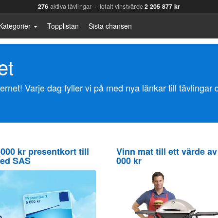
276
aktiva tävlingar · totalt vinstvärde
2 205 877 kr
Kategorier
Topplistan
Sista chansen
et
nternet! Varje dag fyller vi på med nya länkar till tävlingar
000 kr presentkort till
Vinn mat till ett värde av
med SAS
000 kr