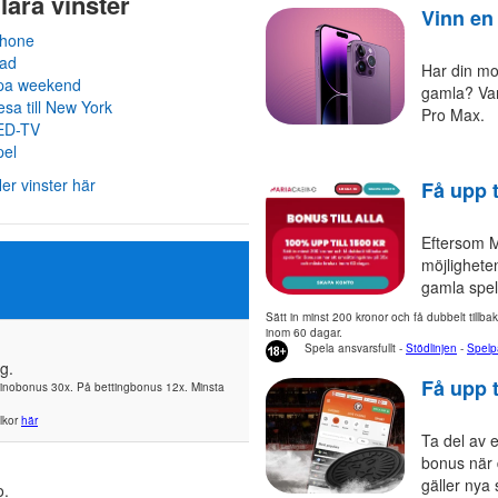
ära vinster
Vinn en
Phone
Pad
Har din mob
pa weekend
gamla? Var
sa till New York
Pro Max.
ED-TV
pel
ler vinster här
Få upp t
Eftersom M
möjlighete
gamla spel
Sätt in minst 200 kronor och få dubbelt tillb
inom 60 dagar.
Spela ansvarsfullt -
Stödlinjen
-
Spelp
g.
Få upp t
sinobonus 30x. På bettingbonus 12x. Minsta
llkor
här
Ta del av e
bonus när 
gäller nya 
o.