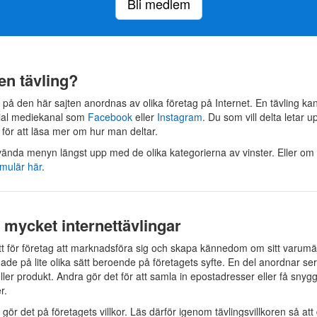
Bli medlem
 en tävling?
 på den här sajten anordnas av olika företag på Internet. En tävling ka
cial mediekanal som
Facebook
eller
Instagram
. Du som vill delta letar 
e för att läsa mer om hur man deltar.
nda menyn längst upp med de olika kategorierna av vinster. Eller om d
rmulär här
.
t mycket internettävlingar
sätt för företag att marknadsföra sig och skapa kännedom om sitt varum
ade på lite olika sätt beroende på företagets syfte. En del anordnar seri
eller produkt. Andra gör det för att samla in epostadresser eller få snyg
r.
 gör det på företagets villkor. Läs därför igenom tävlingsvillkoren så at