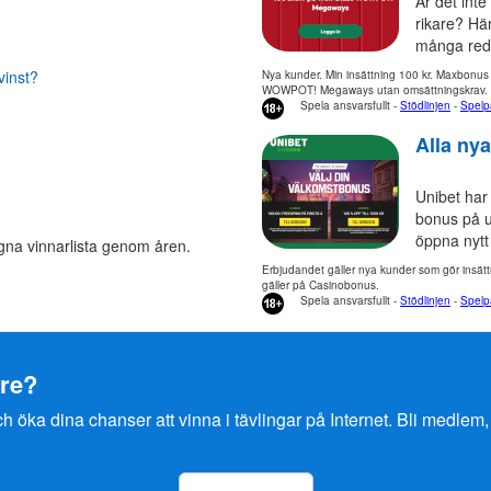
Är det inte
rikare? Hä
många red
vinst?
Nya kunder. Min insättning 100 kr. Maxbonus 
WOWPOT! Megaways utan omsättningskrav. Gil
Spela ansvarsfullt -
Stödlinjen
-
Spelp
Alla nya
Unibet har
bonus på up
öppna nytt
na vinnarlista genom åren.
Erbjudandet gäller nya kunder som gör insätt
gäller på Casinobonus.
Spela ansvarsfullt -
Stödlinjen
-
Spelp
are?
öka dina chanser att vinna i tävlingar på Internet. Bli medlem, 