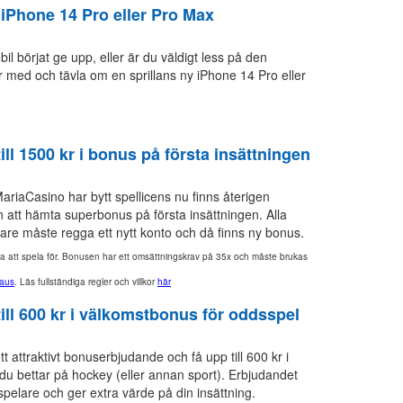
 iPhone 14 Pro eller Pro Max
il börjat ge upp, eller är du väldigt less på den
 med och tävla om en sprillans ny iPhone 14 Pro eller
ill 1500 kr i bonus på första insättningen
ariaCasino har bytt spellicens nu finns återigen
n att hämta superbonus på första insättningen. Alla
are måste regga ett nytt konto och då finns ny bonus.
aka att spela för. Bonusen har ett omsättningskrav på 35x och måste brukas
aus
. Läs fullständiga regler och villkor
här
ill 600 kr i välkomstbonus för oddsspel
tt attraktivt bonuserbjudande och få upp till 600 kr i
du bettar på hockey (eller annan sport). Erbjudandet
spelare och ger extra värde på din insättning.