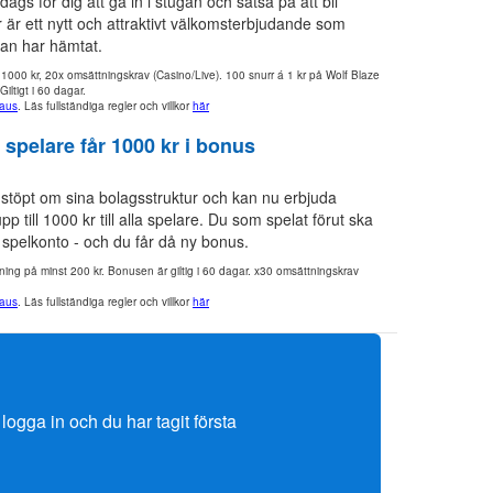
 dags för dig att gå in i stugan och satsa på att bli
r är ett nytt och attraktivt välkomsterbjudande som
an har hämtat.
1000 kr, 20x omsättningskrav (Casino/Live). 100 snurr á 1 kr på Wolf Blaze
tigt i 60 dagar.
aus
. Läs fullständiga regler och villkor
här
 spelare får 1000 kr i bonus
 stöpt om sina bolagsstruktur och kan nu erbjuda
p till 1000 kr till alla spelare. Du som spelat förut ska
 spelkonto - och du får då ny bonus.
ning på minst 200 kr. Bonusen är giltig i 60 dagar. x30 omsättningskrav
aus
. Läs fullständiga regler och villkor
här
logga in och du har tagit första