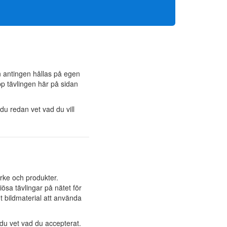
n antingen hållas på egen
upp tävlingen här på sidan
u redan vet vad du vill
ärke och produkter.
ösa tävlingar på nätet för
gt bildmaterial att använda
t du vet vad du accepterat.