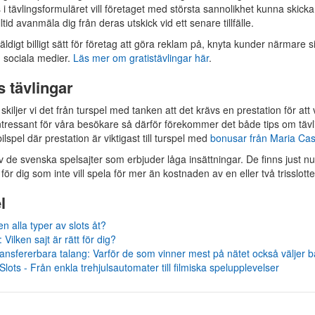
 i tävlingsformuläret vill företaget med största sannolikhet kunna skicka
tid avanmäla dig från deras utskick vid ett senare tillfälle.
väldigt billigt sätt för företag att göra reklam på, knyta kunder närmare s
 sociala medier.
Läs mer om gratistävlingar här
.
s tävlingar
skiljer vi det från turspel med tanken att det krävs en prestation för at
intressant för våra besökare så därför förekommer det både tips om tävl
ilspel där prestation är viktigast till turspel med
bonusar från Maria Cas
 de svenska spelsajter som erbjuder låga insättningar. De finns just n
 för dig som inte vill spela för mer än kostnaden av en eller två trisslotte
l
en alla typer av slots åt?
 Vilken sajt är rätt för dig?
ransfererbara talang: Varför de som vinner mest på nätet också väljer b
lots - Från enkla trehjulsautomater till filmiska spelupplevelser