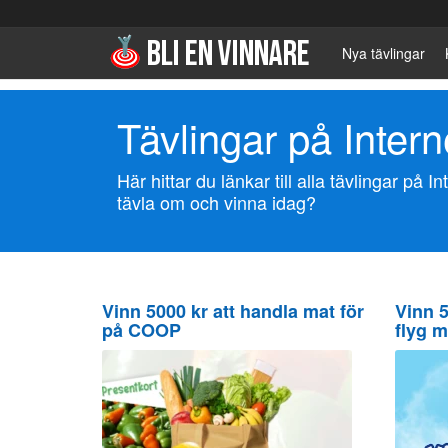
Nya tävlingar
Tävlingar på Intern
Här hittar du länkar till alla tävlingar på I
tävla om och vinna idag?
Vinn 5000 kr att handla mat för
Vinn 5
på COOP
flyg 