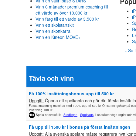
Popul
Vinn en valfri påse STARS
Vinn 6 månader premium coaching till
i
ett värde av över 10.000 kr
i
Vinn färg till ett värde av 3.500 kr
S
Vinn ett skolstartskit
Re
Vinn en skottkärra
L
Vinn en Kineon MOVE+
S
» Se f
Tävla och vinn
Få 100% insättningsbonus upp till 500 kr
Uppgift:
Öppna ett spelkonto och gör din första insättnin
Första insättning matchas med 100% upp till 500 kr. Omsättningskrav på ca
insättning 100 kr.
Spela ansvarsfullt -
Stödlinjen
-
Spelpaus
. Läs fullständiga regler och vi
Få upp till 1500 kr i bonus på första insättningen
Uppgift:
Alla svenska spelare måste registrera nytt kont