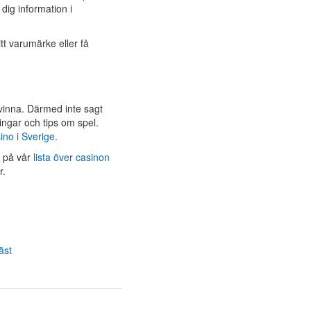
 dig information i
itt varumärke eller få
t vinna. Därmed inte sagt
ingar och tips om spel.
ino i Sverige
.
u på vår
lista över casinon
r.
äst