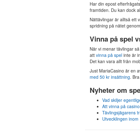
Har din epost efterfrågats
framtiden. Du kan dock all
Nättävlingar är alltså ett 
spridning på nätet genom
Vinna på spel v
När vi menar tävlingar så 
att
vinna på spel
inte är 
Det kan vara allt från mob
Just MariaCasino är en av
med 50 kr insättning
. Bra
Nyheter om spe
Vad skiljer egentlig
Att vinna på casino:
Tävlingsjägarens t
Utvecklingen inom S