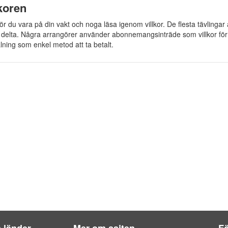
lkoren
bör du vara på din vakt och noga läsa igenom villkor. De flesta tävlingar 
t delta. Några arrangörer använder abonnemangsinträde som villkor fö
lning som enkel metod att ta betalt.