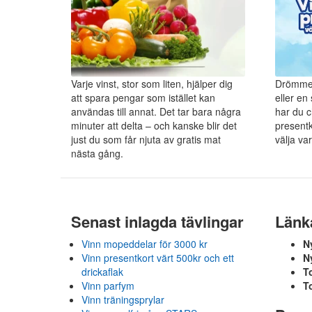
Varje vinst, stor som liten, hjälper dig
Drömmer
att spara pengar som istället kan
eller e
användas till annat. Det tar bara några
har du c
minuter att delta – och kanske blir det
presentko
just du som får njuta av gratis mat
välja va
nästa gång.
Senast inlagda tävlingar
Länk
Vinn mopeddelar för 3000 kr
N
Vinn presentkort värt 500kr och ett
N
drickaflak
To
Vinn parfym
To
Vinn träningsprylar