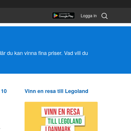
Sök
Logga in
tävling:
 där du kan vinna fina priser. Vad vill du
 10
Vinn en resa till Legoland