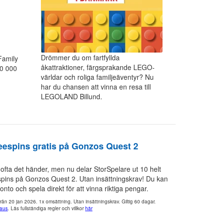
Drömmer du om fartfyllda
 Family
åkattraktioner, färgsprakande LEGO-
10 000
världar och roliga familjeäventyr? Nu
har du chansen att vinna en resa till
LEGOLAND Billund.
reespins gratis på Gonzos Quest 2
 ofta det händer, men nu delar StorSpelare ut 10 helt
espins på Gonzos Quest 2. Utan insättningskrav! Du kan
onto och spela direkt för att vinna riktiga pengar.
från 20 jan 2026. 1x omsättning. Utan insättningskrav. Giltig 60 dagar.
aus
. Läs fullständiga regler och villkor
här