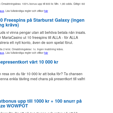
x Omsättningskrav. 100% bonus upp till 600 kr. Min. 1,80 odds. Giltigt i 60
aus
. Läs fullständiga regler och villkor
här
0 Freespins på Starburst Galaxy (ingen
ng krävs)
juds vi vinna pengar utan att behöva betala nån insats.
 MariaCasino ut 10 freespins till ALLA - för ALLA
trera ett nytt konto, även de som spelat förut.
a 2 kr/st. Omsättningskrav: 1x. Ingen insättning krävs.
aus
. Läs fullständiga regler och villkor
här
epresentkort värt 10 000 kr
in resa om du får 10 000 kr att boka för? Ta chansen
 denna enkla tävling med chans på presentkort till valfri
tbonus upp till 1000 kr + 100 snurr på
laze WOWPOT