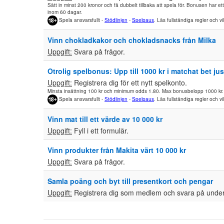
Sätt in minst 200 kronor och få dubbelt tillbaka att spela för. Bonusen har 
inom 60 dagar.
Spela ansvarsfullt -
Stödlinjen
-
Spelpaus
. Läs fullständiga regler och vi
Vinn chokladkakor och chokladsnacks från Milka
Uppgift:
Svara på frågor.
Otrolig spelbonus: Upp till 1000 kr i matchat bet ju
Uppgift:
Registrera dig för ett nytt spelkonto.
Minsta insättning 100 kr och minimum odds 1.80. Max bonusbelopp 1000 kr. 
Spela ansvarsfullt -
Stödlinjen
-
Spelpaus
. Läs fullständiga regler och vi
Vinn mat till ett värde av 10 000 kr
Uppgift:
Fyll i ett formulär.
Vinn produkter från Makita värt 10 000 kr
Uppgift:
Svara på frågor.
Samla poäng och byt till presentkort och pengar
Uppgift:
Registrera dig som medlem och svara på under