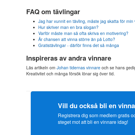
FAQ om tävlingar
Jag har vunnit en tävling, måste jag skatta för min 
Hur skriver man en bra slogan?
Varför måste man så ofta skriva en motivering?
Är chansen att vinna större än på Lotto?
Gratistävlingar - därför finns det så många
Inspireras av andra vinnare
Läs artikeln om
Johan tidernas vinnare
och se hans gedig
Kreativitet och många försök lönar sig över tid.
Vill du också bli en vinn
Registrera dig som medlem gratis och 
steget mot att bli en vinnare idag!