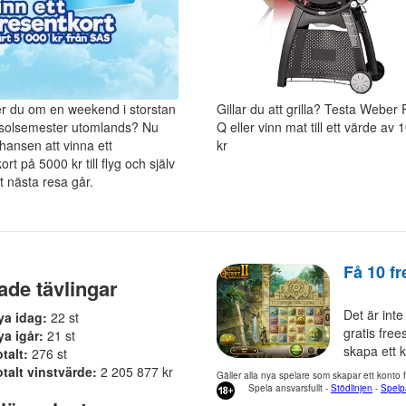
 du om en weekend i storstan
Gillar du att grilla? Testa Weber
n solsemester utomlands? Nu
Q eller vinn mat till ett värde av 
hansen att vinna ett
kr
rt på 5000 kr till flyg och själv
rt nästa resa går.
Få 10 f
ade tävlingar
Det är inte
ya idag:
22 st
gratis fre
ya igår:
21 st
skapa ett k
talt:
276 st
talt vinstvärde:
2 205 877 kr
Gäller alla nya spelare som skapar ett konto 
Spela ansvarsfullt -
Stödlinjen
-
Spelp