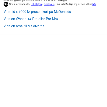
omsättningskrav på 35x och måste brukas inom 60 dagar.
Spela ansvarsfullt -
Stödlinjen
-
Spelpaus
. Läs fullständiga regler och villkor
här
Vinn 10 x 1000 kr presentkort på McDonalds
Vinn en iPhone 14 Pro eller Pro Max
Vinn en resa till Maldiverna