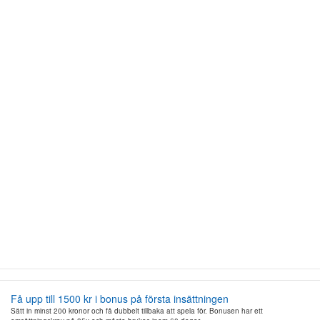
Få upp till 1500 kr i bonus på första insättningen
Sätt in minst 200 kronor och få dubbelt tillbaka att spela för. Bonusen har ett