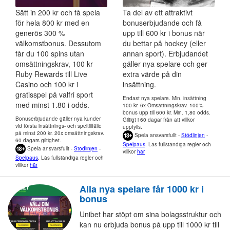
Sätt in 200 kr och få spela
Ta del av ett attraktivt
för hela 800 kr med en
bonuserbjudande och få
generös 300 %
upp till 600 kr i bonus när
välkomstbonus. Dessutom
du bettar på hockey (eller
får du 100 spins utan
annan sport). Erbjudandet
omsättningskrav, 100 kr
gäller nya spelare och ger
Ruby Rewards till Live
extra värde på din
Casino och 100 kr i
insättning.
gratisspel på valfri sport
Endast nya spelare. Min. insättning
med minst 1.80 i odds.
100 kr. 6x Omsättningskrav. 100%
bonus upp till 600 kr. Min. 1,80 odds.
Bonuserbjudande gäller nya kunder
Giltigt i 60 dagar från att villkor
vid första insättnings- och speltillfälle
uppfylls.
på minst 200 kr. 20x omsättningskrav.
Spela ansvarsfullt -
Stödlinjen
-
60 dagars giltighet.
Spelpaus
. Läs fullständiga regler och
Spela ansvarsfullt -
Stödlinjen
-
villkor
här
Spelpaus
. Läs fullständiga regler och
villkor
här
Alla nya spelare får 1000 kr i
bonus
Unibet har stöpt om sina bolagsstruktur och
kan nu erbjuda bonus på upp till 1000 kr till