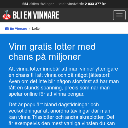
254
aktiva tävlingar · totalt vinstvärde
2 033 377 kr
Men
Bli En Vinnare
»
Lotter
Vinn gratis lotter med
chans på miljoner
Att vinna lotter innebär att man vinner ytterligare
en chans till att vinna och då något jättestort!
Även om det inte blir någon storvinst så har man
fått en stunds spänning, precis som när man
spelar online för att vinna pengar
.
Det är populärt bland dagstidningar och
veckotidningar att anordna tävlingar där man
kan vinna Trisslotter och andra skraplotter. Det
är exempelvis den mest vanliga vinsten du kan