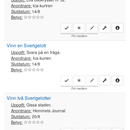
Anordnare:
Ica-kuriren
Slutdatum:
14/8
Betyg:
För medlem
Vinn en Sverigelott
Uppgift:
Svara på en fråga.
Anordnare:
Ica-kurien
Slutdatum:
14/8
Betyg:
För medlem
Vinn två Sverigelotter
Uppgift:
Gissa staden.
Anordnare:
Hemmets Journal
Slutdatum:
20/8
Betyg: