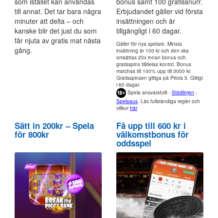
som istället kan användas
bonus samt 100 gratissnurr.
till annat. Det tar bara några
Erbjudandet gäller vid första
minuter att delta – och
insättningen och är
kanske blir det just du som
tillgängligt i 60 dagar.
får njuta av gratis mat nästa
Gäller för nya spelare. Minsta
gång.
insättning är 100 kr och den ska
omsättas 20x innan bonus och
gratisspins tilldelas kontot. Bonus
matchas till 100% upp till 3000 kr.
Gratisspinsen giltiga på Pirots 5. Giltigt
i 60 dagar.
Spela ansvarsfullt -
Stödlinjen
-
Spelpaus
. Läs fullständiga regler och
villkor
här
Sätt in 200kr – Spela
Få upp till 600 kr i
för 800kr
välkomstbonus för
oddsspel