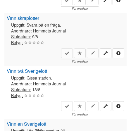
För medlem
Vinn skraplotter
Uppgift:
Svara på en fråga.
Anordnare:
Hemmets Journal
Slutdatum:
9/8
Betyg:
För medlem
Vinn två Sverigelott
Uppgift:
Gissa staden.
Anordnare:
Hemmets Journal
Slutdatum:
13/8
Betyg:
För medlem
Vinn en Sverigelott
Uppgift:
Lös Bildkrysset nr 32.