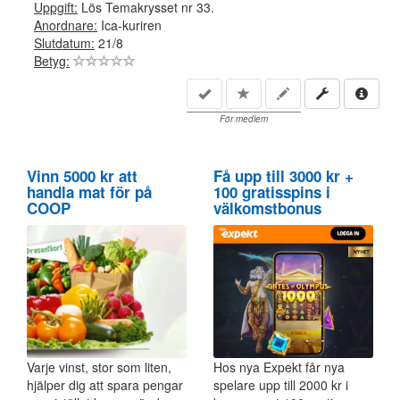
Uppgift:
Lös Temakrysset nr 33.
Anordnare:
Ica-kuriren
Slutdatum:
21/8
Betyg:
För medlem
Vinn 5000 kr att
Få upp till 3000 kr +
handla mat för på
100 gratisspins i
COOP
välkomstbonus
Varje vinst, stor som liten,
Hos nya Expekt får nya
hjälper dig att spara pengar
spelare upp till 2000 kr i