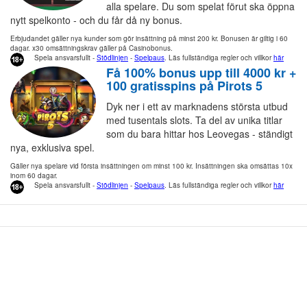
alla spelare. Du som spelat förut ska öppna
nytt spelkonto - och du får då ny bonus.
Erbjudandet gäller nya kunder som gör insättning på minst 200 kr. Bonusen är giltig i 60
dagar. x30 omsättningskrav gäller på Casinobonus.
Spela ansvarsfullt -
Stödlinjen
-
Spelpaus
. Läs fullständiga regler och villkor
här
Få 100% bonus upp till 4000 kr +
100 gratisspins på Pirots 5
Dyk ner i ett av marknadens största utbud
med tusentals slots. Ta del av unika titlar
som du bara hittar hos Leovegas - ständigt
nya, exklusiva spel.
Gäller nya spelare vid första insättningen om minst 100 kr. Insättningen ska omsättas 10x
inom 60 dagar.
Spela ansvarsfullt -
Stödlinjen
-
Spelpaus
. Läs fullständiga regler och villkor
här