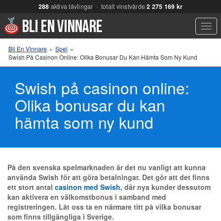
288
aktiva tävlingar · totalt vinstvärde
2 275 169 kr
Men
Bli En Vinnare
»
Spel
»
Swish På Casinon Online: Olika Bonusar Du Kan Hämta Som Ny Kund
Swish på casinon online:
Olika bonusar du kan
hämta som ny kund
På den svenska spelmarknaden är det nu vanligt att kunna
använda Swish för att göra betalningar. Det gör att det finns
ett stort antal
casinon med Swish
, där nya kunder dessutom
kan aktivera en välkomstbonus i samband med
registreringen. Låt oss ta en närmare titt på vilka bonusar
som finns tillgängliga i Sverige.