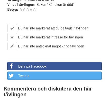
Vinst i tävlingen:
Boken “Kärleken är död”
Betyg:
Du har inte markerat att du deltagit i tävlingen
Du har inte markerat intresse för tävlingen
Du har inte antecknat något kring tävlingen
Dela på Facebook
Tweeta
Kommentera och diskutera den här
tävlingen