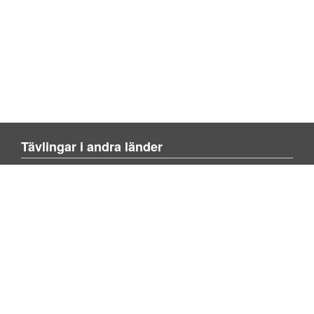
Tävlingar i andra länder
Blienvinner.no
Blivenvinder.dk
Tulevoittajaksi.com
Mer om sajten
Om sajten
Kontakta oss
Lägg till tävling