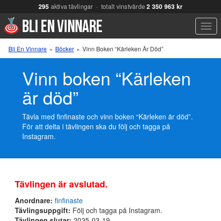
295
aktiva tävlingar · totalt vinstvärde
2 350 963 kr
Men
Bli En Vinnare
»
Böcker
»
Vinn Boken “Kärleken Är Död”
Vinn boken “Kärleken
är död”
Tävla med finfinaste och vinn boken “Kärleken är död”.
För att delta i tävlingen ska du följ och tagga på
Instagram.
Tävlingen är avslutad.
Anordnare:
finfinaste
Tävlingsuppgift:
Följ och tagga på Instagram.
Tävlingen slutar:
2025-03-19