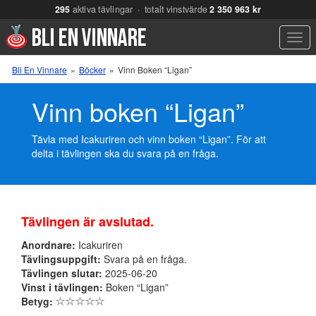
295
aktiva tävlingar · totalt vinstvärde
2 350 963 kr
Men
Bli En Vinnare
»
Böcker
»
Vinn Boken “Ligan”
Vinn boken “Ligan”
Tävla med Icakuriren och vinn boken “Ligan”. För att
delta i tävlingen ska du svara på en fråga.
Tävlingen är avslutad.
Anordnare:
Icakuriren
Tävlingsuppgift:
Svara på en fråga.
Tävlingen slutar:
2025-06-20
Vinst i tävlingen:
Boken “Ligan”
Betyg: