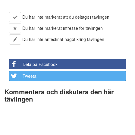
Du har inte markerat att du deltagit i tävlingen
Du har inte markerat intresse för tävlingen
Du har inte antecknat något kring tävlingen
Dela på Facebook
Tweeta
Kommentera och diskutera den här
tävlingen