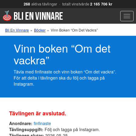
268
aktiva tävlingar · totalt vinstvärde
2 165 706 kr
Men
Bli En Vinnare
»
Böcker
»
Vinn Boken “Om Det Vackra”
Vinn boken “Om det
vackra”
Tävla med finfinaste och vinn boken “Om det vackra”.
För att delta i tävlingen ska du följ och tagga på
Instagram.
Tävlingen är avslutad.
Anordnare:
finfinaste
Tävlingsuppgift:
Följ och tagga på Instagram.
Tävlingen slutar:
2026-05-25