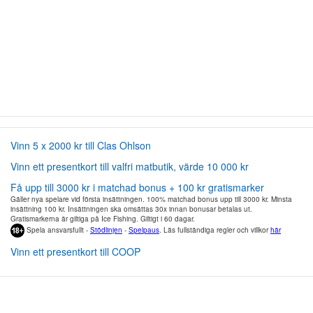
Vinn 5 x 2000 kr till Clas Ohlson
Vinn ett presentkort till valfri matbutik, värde 10 000 kr
Få upp till 3000 kr i matchad bonus + 100 kr gratismarker
Gäller nya spelare vid första insättningen. 100% matchad bonus upp till 3000 kr. Minsta
insättning 100 kr. Insättningen ska omsättas 30x innan bonusar betalas ut.
Gratismarkerna är giltiga på Ice Fishing. Giltigt i 60 dagar.
Spela ansvarsfullt -
Stödlinjen
-
Spelpaus
. Läs fullständiga regler och villkor
här
Vinn ett presentkort till COOP