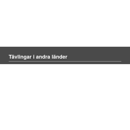
Tävlingar i andra länder
Blienvinner.no
Blivenvinder.dk
Tulevoittajaksi.com
Mer om sajten
Om sajten
Kontakta oss
Lägg till tävling