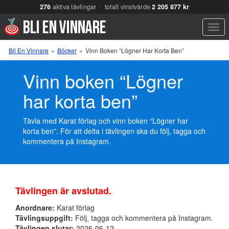
276
aktiva tävlingar · totalt vinstvärde
2 205 877 kr
Men
Bli En Vinnare
»
Böcker
»
Vinn Boken “Lögner Har Korta Ben”
Vinn boken “Lögner
har korta ben”
Tävla med Karat förlag och vinn boken “Lögner har
korta ben”. För att delta i tävlingen ska du följ, tagga och
kommentera på Instagram.
Tävlingen är avslutad.
Anordnare:
Karat förlag
Tävlingsuppgift:
Följ, tagga och kommentera på Instagram.
Tävlingen slutar:
2026-06-12