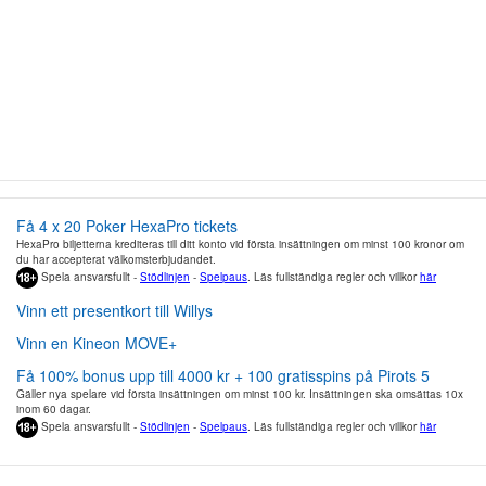
Få 4 x 20 Poker HexaPro tickets
HexaPro biljetterna krediteras till ditt konto vid första insättningen om minst 100 kronor om
du har accepterat välkomsterbjudandet.
Spela ansvarsfullt -
Stödlinjen
-
Spelpaus
. Läs fullständiga regler och villkor
här
Vinn ett presentkort till Willys
Vinn en Kineon MOVE+
Få 100% bonus upp till 4000 kr + 100 gratisspins på Pirots 5
Gäller nya spelare vid första insättningen om minst 100 kr. Insättningen ska omsättas 10x
inom 60 dagar.
Spela ansvarsfullt -
Stödlinjen
-
Spelpaus
. Läs fullständiga regler och villkor
här