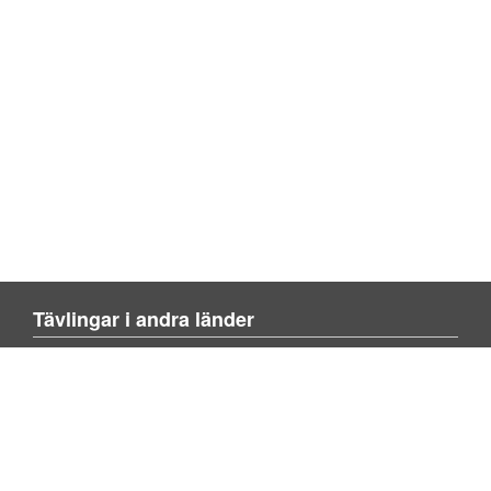
Tävlingar i andra länder
Blienvinner.no
Blivenvinder.dk
Tulevoittajaksi.com
Mer om sajten