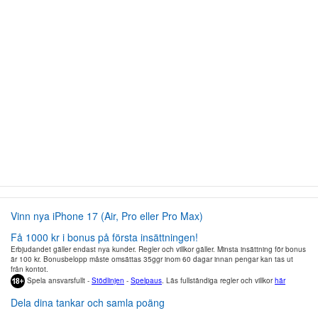
Vinn nya iPhone 17 (Air, Pro eller Pro Max)
Få 1000 kr i bonus på första insättningen!
Erbjudandet gäller endast nya kunder. Regler och villkor gäller. Minsta insättning för bonus
är 100 kr. Bonusbelopp måste omsättas 35ggr inom 60 dagar innan pengar kan tas ut
från kontot.
Spela ansvarsfullt -
Stödlinjen
-
Spelpaus
. Läs fullständiga regler och villkor
här
Dela dina tankar och samla poäng