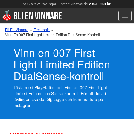
295
aktiva tävlingar · totalt vinstvärde
2 350 963 kr
Men
Bli En Vinnare
»
Elektronik
»
Vinn En 007 First Light Limited Edition DualSense-Kontroll
Vinn en 007 First
Light Limited Edition
DualSense-kontroll
Tävla med PlayStation och vinn en 007 First Light
Limited Edition DualSense-kontroll. För att delta i
tävlingen ska du följ, tagga och kommentera på
Instagram.