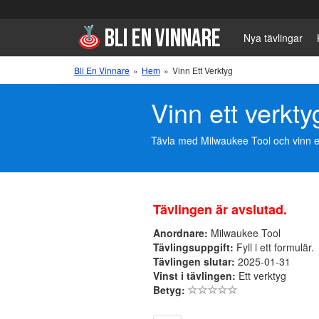
Nya tävlingar
Bli En Vinnare
»
Hem
»
Vinn Ett Verktyg
Vinn ett verkty
Tävla med Milwaukee Tool och vinn ett v
Tävlingen är avslutad.
Anordnare:
Milwaukee Tool
Tävlingsuppgift:
Fyll i ett formulär.
Tävlingen slutar:
2025-01-31
Vinst i tävlingen:
Ett verktyg
Betyg: