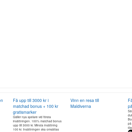
en
Få upp till 3000 kr i
Vinn en resa till
Få
matchad bonus + 100 kr
Maldiverna
på
gratismarker
Sät
dub
Gäller nya spelare vid första
Bo
insättningen. 100% matchad bonus
på
upp till 3000 kr. Minsta insättning
da
100 kr. Insättningen ska omsättas