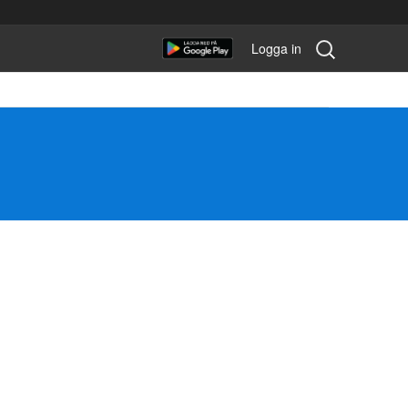
Sök
Logga in
tävling: