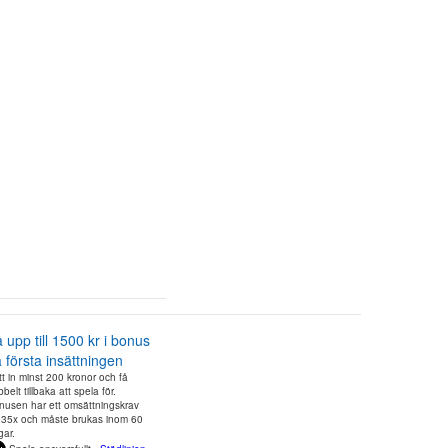
 upp till 1500 kr i bonus
 första insättningen
t in minst 200 kronor och få
belt tillbaka att spela för.
nusen har ett omsättningskrav
 35x och måste brukas inom 60
gar.