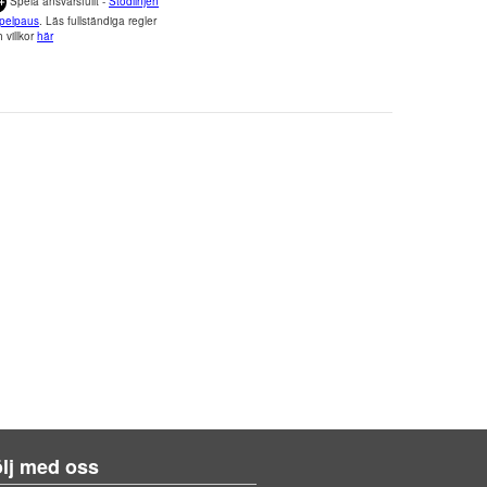
Spela ansvarsfullt -
Stödlinjen
pelpaus
. Läs fullständiga regler
 villkor
här
lj med oss