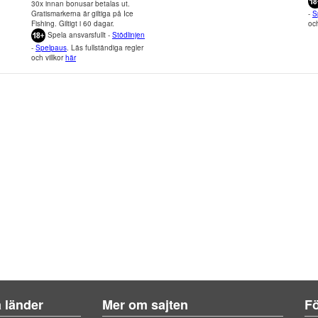
30x innan bonusar betalas ut.
Gratismarkerna är giltiga på Ice
-
S
Fishing. Giltigt i 60 dagar.
och
Spela ansvarsfullt -
Stödlinjen
-
Spelpaus
. Läs fullständiga regler
och villkor
här
a länder
Mer om sajten
Fö