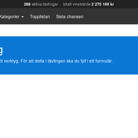
288
aktiva tävlingar · totalt vinstvärde
2 275 169 kr
Kategorier
Topplistan
Sista chansen
g
erktyg. För att delta i tävlingen ska du fyll i ett formulär.