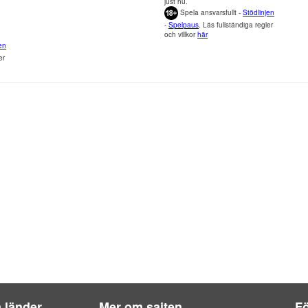
just nu.
Spela ansvarsfullt -
Stödlinjen
-
Spelpaus
. Läs fullständiga regler
och villkor
här
en
er
a länder
Mer om sajten
Fö