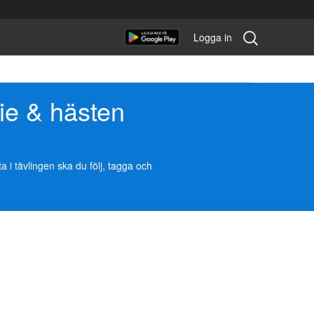
Sök
Logga in
tävling:
ie & hästen
i tävlingen ska du följ, tagga och