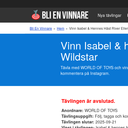
Nya tävlingar
Bli En Vinnare
»
Hem
»
Vinn Isabel & Hennes Häst River Elle
Vinn Isabel & 
Wildstar
Tävla med WORLD OF TOYS och vinn Isa
kommentera på Instagram.
Tävlingen är avslutad.
Anordnare:
WORLD OF TOYS
Tävlingsuppgift:
Följ, tagga och k
Tävlingen slutar:
2025-09-21
Vinst i tävlingen:
Isabel & hennes hä