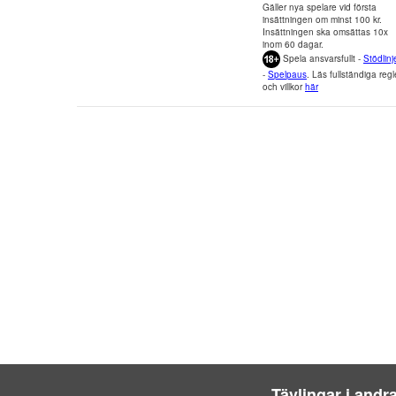
Gäller nya spelare vid första
insättningen om minst 100 kr.
Insättningen ska omsättas 10x
inom 60 dagar.
Spela ansvarsfullt -
Stödlinj
-
Spelpaus
. Läs fullständiga regl
och villkor
här
Tävlingar i andr