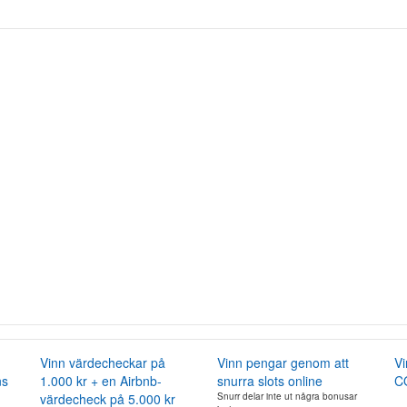
Vinn värdecheckar på
Vinn pengar genom att
Vi
ns
1.000 kr + en Airbnb-
snurra slots online
C
värdecheck på 5.000 kr
Snurr delar inte ut några bonusar