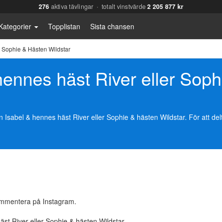
276
aktiva tävlingar · totalt vinstvärde
2 205 877 kr
Kategorier
Topplistan
Sista chansen
r Sophie & Hästen Wildstar
hennes häst River eller Soph
bel & hennes häst River eller Sophie & hästen Wildstar. För att delta 
ommentera på Instagram.
st River eller Sophie & hästen Wildstar