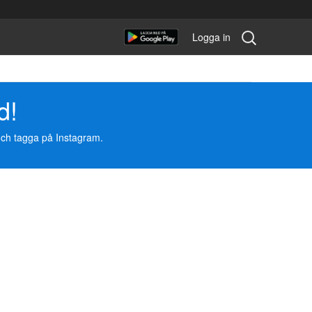
Sök
Logga in
tävling:
d!
 och tagga på Instagram.