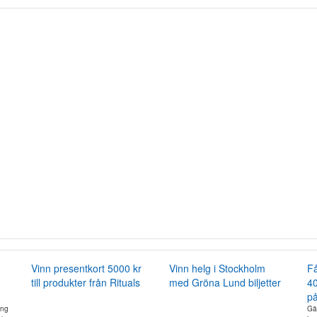
Vinn presentkort 5000 kr
Vinn helg i Stockholm
Få
till produkter från Rituals
med Gröna Lund biljetter
40
på
ing
Gäl