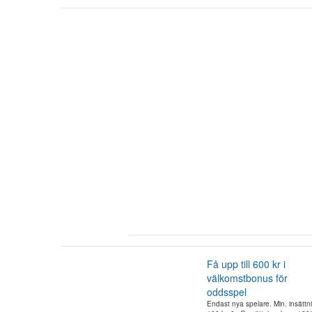
Få upp till 600 kr i
välkomstbonus för
oddsspel
Endast nya spelare. Min. insättn