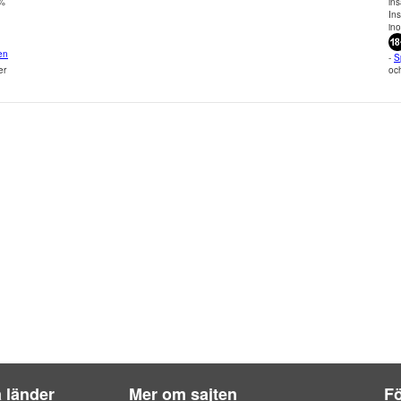
0%
ins
In
in
en
-
S
er
och
a länder
Mer om sajten
Fö