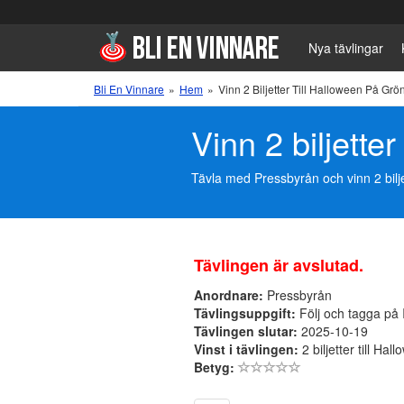
Nya tävlingar
Bli En Vinnare
»
Hem
»
Vinn 2 Biljetter Till Halloween På Grö
Vinn 2 biljette
Tävla med Pressbyrån och vinn 2 biljet
Tävlingen är avslutad.
Anordnare:
Pressbyrån
Tävlingsuppgift:
Följ och tagga på 
Tävlingen slutar:
2025-10-19
Vinst i tävlingen:
2 biljetter till Ha
Betyg: