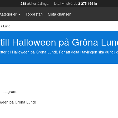
288
aktiva tävlingar · totalt vinstvärde
2 275 169 kr
Kategorier
Topplistan
Sista chansen
na Lund!
r till Halloween på Gröna Lun
ter till Halloween på Gröna Lund!. För att delta i tävlingen ska du följ
Instagram.
lloween på Gröna Lund!