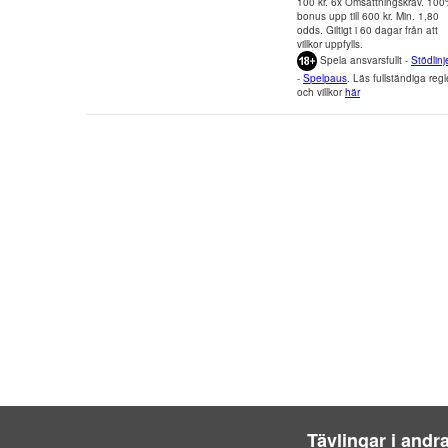
100 kr. 6x Omsättningskrav. 10
bonus upp till 600 kr. Min. 1,80
odds. Giltigt i 60 dagar från att
villkor uppfylls.
Spela ansvarsfullt -
Stödlinj
-
Spelpaus
. Läs fullständiga regl
och villkor
här
Tävlingar i andr