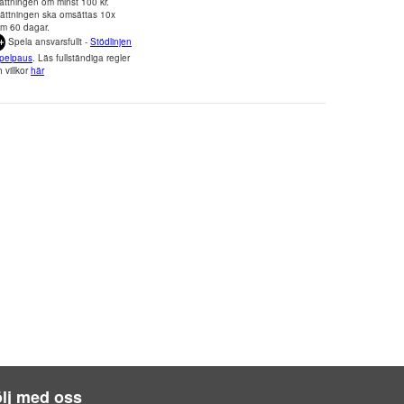
ättningen om minst 100 kr.
sättningen ska omsättas 10x
om 60 dagar.
Spela ansvarsfullt -
Stödlinjen
pelpaus
. Läs fullständiga regler
 villkor
här
lj med oss