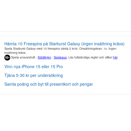
Hämta 10 Freespins på Starburst Galaxy (ingen insättning krävs)
Spela Starburst Galaxy med 10 freespins värda 2 kr/st. Omsättningskrav: 1x. Ingen
insättning krävs.
Spela ansvarsfullt -
Stödlinjen
-
Spelpaus
. Läs fullständiga regler och villkor
här
Vinn nya iPhone 15 eller 15 Pro
Tjäna 5-30 kr per undersökning
Samla poäng och byt till presentkort och pengar