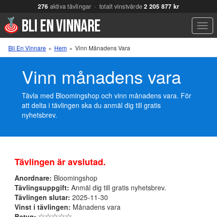
276
aktiva tävlingar · totalt vinstvärde
2 205 877 kr
Men
Bli En Vinnare
»
Hem
»
Vinn Månadens Vara
Vinn månadens vara
Tävla med Bloomingshop och vinn månadens vara. För
att delta i tävlingen ska du anmäl dig till gratis
nyhetsbrev.
Tävlingen är avslutad.
Anordnare:
Bloomingshop
Tävlingsuppgift:
Anmäl dig till gratis nyhetsbrev.
Tävlingen slutar:
2025-11-30
Vinst i tävlingen:
Månadens vara
Betyg: