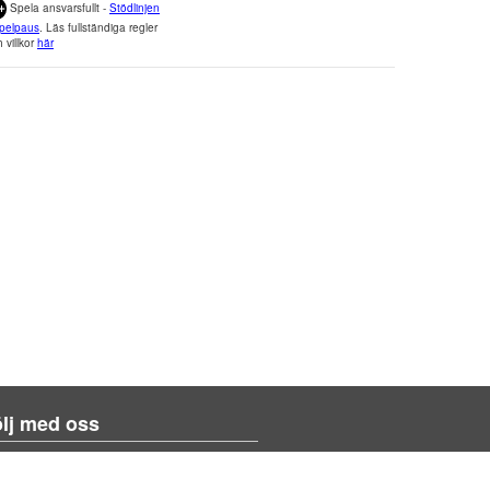
Spela ansvarsfullt -
Stödlinjen
pelpaus
. Läs fullständiga regler
 villkor
här
lj med oss