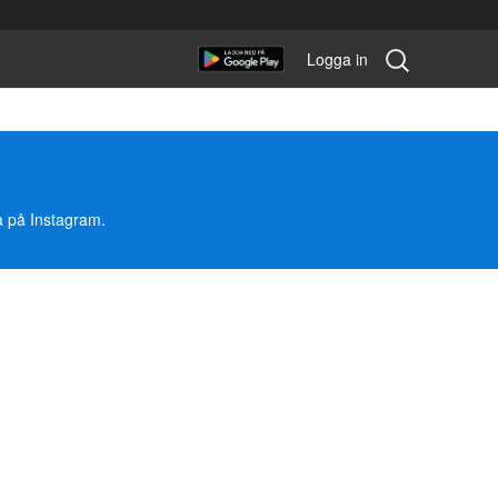
Sök
Logga in
tävling:
a på Instagram.