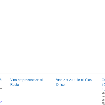
på
Vinn ett presentkort till
Vinn 5 x 2000 kr till Clas
Ot
Rusta
Ohlson
10
ar
n
Min
.
mi
bo
en
gå