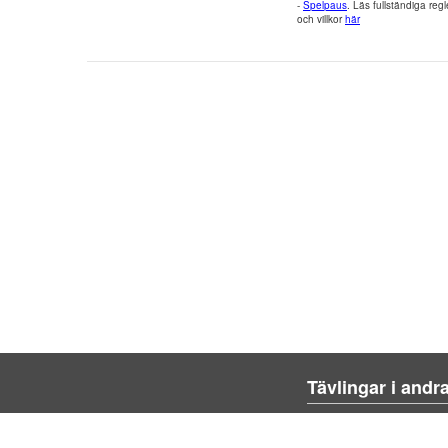
-
Spelpaus
. Läs fullständiga regl
och villkor
här
Tävlingar i andr
Blienvinner.no
Blivenvinder.dk