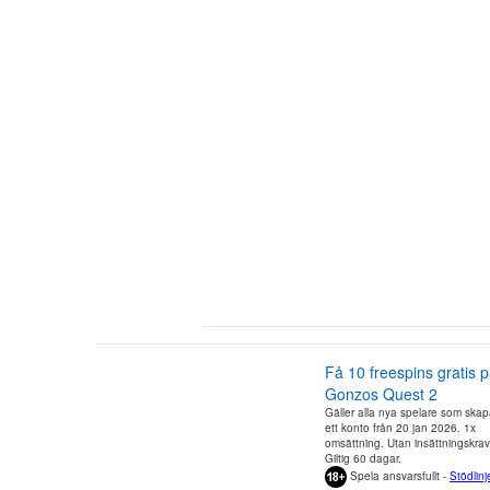
Få 10 freespins gratis 
Gonzos Quest 2
Gäller alla nya spelare som skap
ett konto från 20 jan 2026. 1x
omsättning. Utan insättningskrav
Giltig 60 dagar.
Spela ansvarsfullt -
Stödlinj