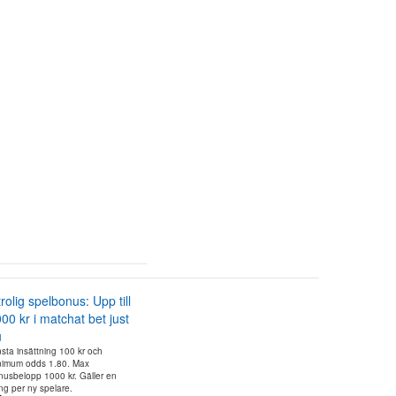
rolig spelbonus: Upp till
00 kr i matchat bet just
u
sta insättning 100 kr och
nimum odds 1.80. Max
nusbelopp 1000 kr. Gäller en
ng per ny spelare.