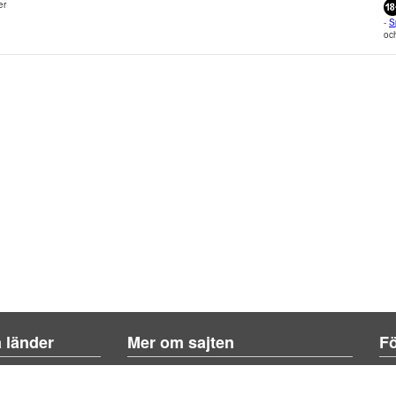
er
-
S
och
a länder
Mer om sajten
Fö
Om sajten
Kontakta oss