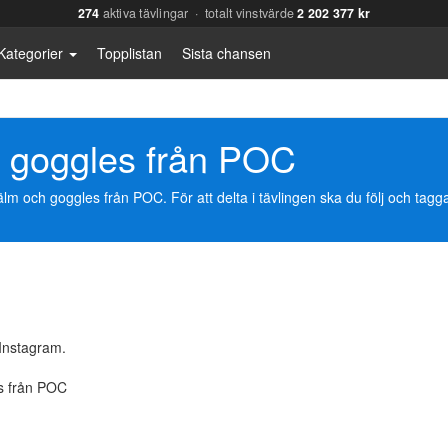
274
aktiva tävlingar · totalt vinstvärde
2 202 377 kr
Kategorier
Topplistan
Sista chansen
h goggles från POC
och goggles från POC. För att delta i tävlingen ska du följ och tagg
Instagram.
s från POC