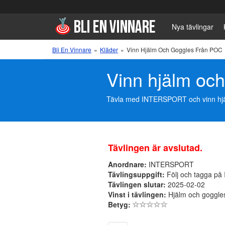
Nya tävlingar
Bli En Vinnare
»
Kläder
»
Vinn Hjälm Och Goggles Från POC
Vinn hjälm oc
Tävla med INTERSPORT och vinn hjälm 
Tävlingen är avslutad.
Anordnare:
INTERSPORT
Tävlingsuppgift:
Följ och tagga på 
Tävlingen slutar:
2025-02-02
Vinst i tävlingen:
Hjälm och goggle
Betyg: