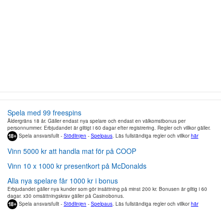
Spela med 99 freespins
Åldergräns 18 år. Gäller endast nya spelare och endast en välkomstbonus per
personnummer. Erbjudandet är giltigt i 60 dagar efter registrering. Regler och villkor gäller.
Spela ansvarsfullt -
Stödlinjen
-
Spelpaus
. Läs fullständiga regler och villkor
här
Vinn 5000 kr att handla mat för på COOP
Vinn 10 x 1000 kr presentkort på McDonalds
Alla nya spelare får 1000 kr i bonus
Erbjudandet gäller nya kunder som gör insättning på minst 200 kr. Bonusen är giltig i 60
dagar. x30 omsättningskrav gäller på Casinobonus.
Spela ansvarsfullt -
Stödlinjen
-
Spelpaus
. Läs fullständiga regler och villkor
här