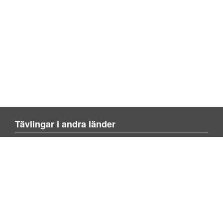
Tävlingar i andra länder
Blienvinner.no
Blivenvinder.dk
Tulevoittajaksi.com
Mer om sajten
Om sajten
Kontakta oss