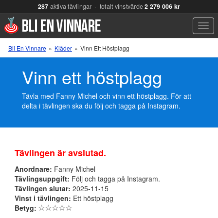
287
aktiva tävlingar · totalt vinstvärde
2 279 006 kr
Men
Bli En Vinnare
»
Kläder
»
Vinn Ett Höstplagg
Vinn ett höstplagg
Tävla med Fanny Michel och vinn ett höstplagg. För att
delta i tävlingen ska du följ och tagga på Instagram.
Tävlingen är avslutad.
Anordnare:
Fanny Michel
Tävlingsuppgift:
Följ och tagga på Instagram.
Tävlingen slutar:
2025-11-15
Vinst i tävlingen:
Ett höstplagg
Betyg: