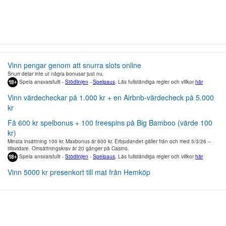
Vinn pengar genom att snurra slots online
Snurr delar inte ut några bonusar just nu.
Spela ansvarsfullt -
Stödlinjen
-
Spelpaus
. Läs fullständiga regler och villkor
här
Vinn värdecheckar på 1.000 kr + en Airbnb-värdecheck på 5.000
kr
Få 600 kr spelbonus + 100 freespins på Big Bamboo (värde 100
kr)
Minsta insättning 100 kr. Maxbonus är 600 kr. Erbjudandet gäller från och med 5/3/26 –
tillsvidare. Omsättningskrav är 20 gånger på Casino.
Spela ansvarsfullt -
Stödlinjen
-
Spelpaus
. Läs fullständiga regler och villkor
här
Vinn 5000 kr presenkort till mat från Hemköp