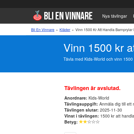
Nya tävlingar
Bli En Vinnare
»
Kläder
»
Vinn 1500 Kr Att Handla Barnprylar 
Vinn 1500 kr at
Tävla med Kids-World och vinn 1500 kr 
Tävlingen är avslutad.
Anordnare:
Kids-World
Tävlingsuppgift:
Anmäla dig till ett
Tävlingen slutar:
2025-11-30
Vinst i tävlingen:
1500 kr att handla
Betyg: