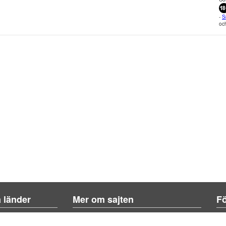
-
S
och
a länder
Mer om sajten
Fö
Om sajten