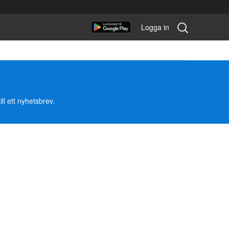
Sök
Logga in
tävling:
ll ett nyhetsbrev.