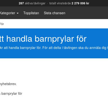
287
aktiva tävlingar · totalt vinstvärde
2 279 006 kr
Kategorier
Topplistan
Sista chansen
För
t handla barnprylar för
att handla barnprylar för. För att delta i tävlingen ska du anmäla dig ti
 nyhetsbrev.
 barnprylar för