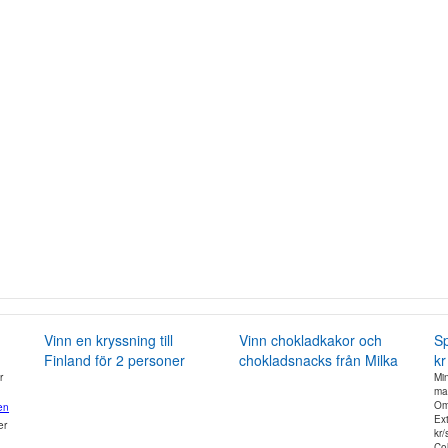
Vinn en kryssning till
Vinn chokladkakor och
Sp
Finland för 2 personer
chokladsnacks från Milka
kr
r
Mi
ma
Om
en
Ex
er
kr
Col