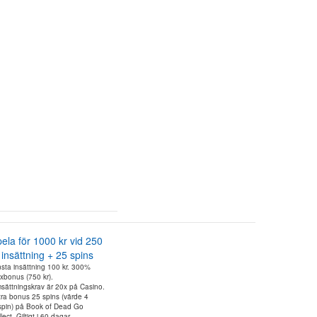
ela för 1000 kr vid 250
 insättning + 25 spins
nsta insättning 100 kr. 300%
xbonus (750 kr).
sättningskrav är 20x på Casino.
tra bonus 25 spins (värde 4
/spin) på Book of Dead Go
lect. Giltigt i 60 dagar.