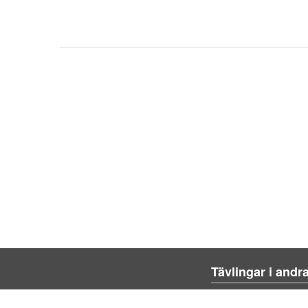
Tävlingar i andr
Blienvinner.no