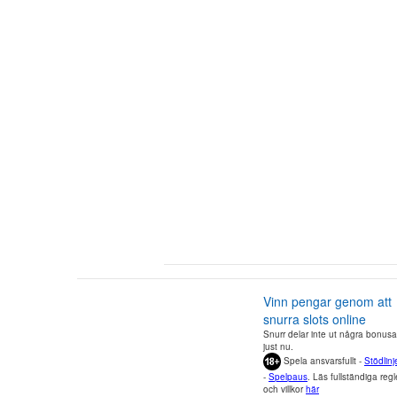
Vinn pengar genom att
snurra slots online
Snurr delar inte ut några bonusa
just nu.
Spela ansvarsfullt -
Stödlinj
-
Spelpaus
. Läs fullständiga regl
och villkor
här