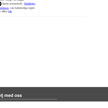
Spela ansvarsfullt -
Stödlinjen
pelpaus
. Läs fullständiga regler
 villkor
här
lj med oss