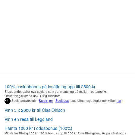
100% casinobonus på insättning upp till 2500 kr
Erbjudandet gäller nya spelare som gör insättning på mellan 100-2500 kr.
Omsättningskrav på 35x. Giltig tillsvidare.
Spela ansvarsfullt -
Stödlinjen
-
Spelpaus
. Läs fullständiga regler och villkor
här
Vinn 5 x 2000 kr till Clas Ohlson
Vinn en resa till Legoland
Hämta 1000 kr i oddsbonus (100%)
Minsta insättning 100 kr. 100% bonus upp till 500 kr. Omsättningskrav 6x på minst odds