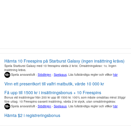
Hämta 10 Freespins på Starburst Galaxy (ingen insättning krävs)
Spela Starburst Galaxy med 10 freespins värda 2 kr/st. Omsättningskrav: 1x. Ingen
insättning krävs.
Spela ansvarsfullt -
Stödlinjen
-
Spelpaus
. Läs fullständiga regler och villkor
här
Vinn ett presentkort till valfri matbutik, värde 10 000 kr
Få upp till 1500 kr i insättningsbonus + 10 Freespins
Bonus vid insättningar från 200 kr upp till 1500 kr. 100% som måste omsättas minst 35ggr
före uttag. 10 Freespins oavsett insättning, värda 2 kr styck, utan omsättningskrav.
Spela ansvarsfullt -
Stödlinjen
-
Spelpaus
. Läs fullständiga regler och villkor
här
Hämta $2 i registreringsbonus