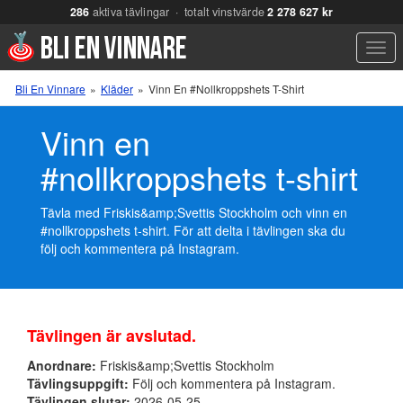
286
aktiva tävlingar · totalt vinstvärde
2 278 627 kr
Men
Bli En Vinnare
»
Kläder
»
Vinn En #nollkroppshets T-Shirt
Vinn en
#nollkroppshets t-shirt
Tävla med Friskis&amp;Svettis Stockholm och vinn en
#nollkroppshets t-shirt. För att delta i tävlingen ska du
följ och kommentera på Instagram.
Tävlingen är avslutad.
Anordnare:
Friskis&amp;Svettis Stockholm
Tävlingsuppgift:
Följ och kommentera på Instagram.
Tävlingen slutar:
2026-05-25