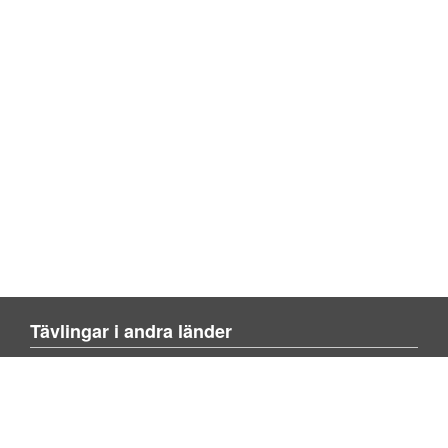
Tävlingar i andra länder
Blienvinner.no
Blivenvinder.dk
Tulevoittajaksi.com