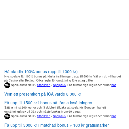
Hämta din 100% bonus (upp till 1000 kr)
Nya spelare får 100% bonus på första insättningen, upp till 500 kr. Välj om du vill ha det
på Casino eller Betting. Olika regler för omsättning före uttag gäller.
Spela ansvarsfullt -
Stödlinjen
-
Spelpaus
. Läs fullständiga regler och villkor
här
Vinn ett presentkort på ICA värde 8 000 kr
Få upp till 1500 kr i bonus på första insättningen
Sätt in minst 200 kronor och få dubbelt tillbaka att spela för. Bonusen har ett
omsättningskrav på 35x och måste brukas inom 60 dagar.
Spela ansvarsfullt -
Stödlinjen
-
Spelpaus
. Läs fullständiga regler och villkor
här
Få upp till 3000 kr i matchad bonus + 100 kr gratismarker