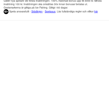
Gäller nya spelare vid första insättningen. 100% matchad bonus upp till 3000 kr. Minsta
insättning 100 kr. Insättningen ska omsättas 30x innan bonusar betalas ut.
Gratismarkerna är giltiga på Ice Fishing. Giltigt i 60 dagar.
Spela ansvarsfullt -
Stödlinjen
-
Spelpaus
. Läs fullständiga regler och villkor
här