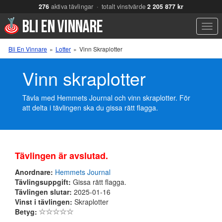
276
aktiva tävlingar · totalt vinstvärde
2 205 877 kr
Men
Bli En Vinnare
»
Lotter
»
Vinn Skraplotter
Vinn skraplotter
Tävla med Hemmets Journal och vinn skraplotter. För
att delta i tävlingen ska du gissa rätt flagga.
Tävlingen är avslutad.
Anordnare:
Hemmets Journal
Tävlingsuppgift:
Gissa rätt flagga.
Tävlingen slutar:
2025-01-16
Vinst i tävlingen:
Skraplotter
Betyg: