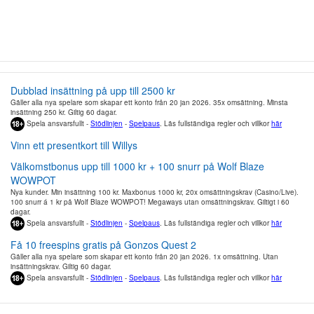
Dubblad insättning på upp till 2500 kr
Gäller alla nya spelare som skapar ett konto från 20 jan 2026. 35x omsättning. Minsta
insättning 250 kr. Giltig 60 dagar.
Spela ansvarsfullt -
Stödlinjen
-
Spelpaus
. Läs fullständiga regler och villkor
här
Vinn ett presentkort till Willys
Välkomstbonus upp till 1000 kr + 100 snurr på Wolf Blaze
WOWPOT
Nya kunder. Min insättning 100 kr. Maxbonus 1000 kr, 20x omsättningskrav (Casino/Live).
100 snurr á 1 kr på Wolf Blaze WOWPOT! Megaways utan omsättningskrav. Giltigt i 60
dagar.
Spela ansvarsfullt -
Stödlinjen
-
Spelpaus
. Läs fullständiga regler och villkor
här
Få 10 freespins gratis på Gonzos Quest 2
Gäller alla nya spelare som skapar ett konto från 20 jan 2026. 1x omsättning. Utan
insättningskrav. Giltig 60 dagar.
Spela ansvarsfullt -
Stödlinjen
-
Spelpaus
. Läs fullständiga regler och villkor
här