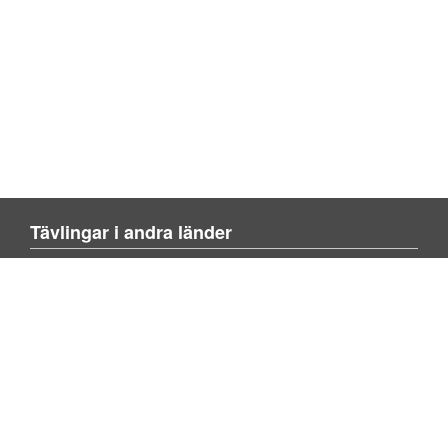
Tävlingar i andra länder
Blienvinner.no
Blivenvinder.dk
Tulevoittajaksi.com
Mer om sajten
Om sajten
Kontakta oss