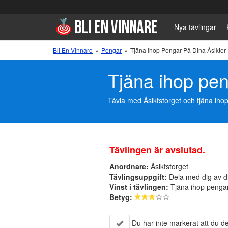
Nya tävlingar
Bli En Vinnare
»
Pengar
»
Tjäna Ihop Pengar På Dina Åsikter
Tjäna ihop pen
Tävla med Åsiktstorget och tjäna ihop 
Tävlingen är avslutad.
Anordnare:
Åsiktstorget
Tävlingsuppgift:
Dela med dig av di
Vinst i tävlingen:
Tjäna ihop pengar
Betyg:
Du har inte markerat att du del