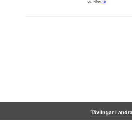
och villkor
här
Tävlingar i andr
Blienvinner.no
Blivenvinder.dk