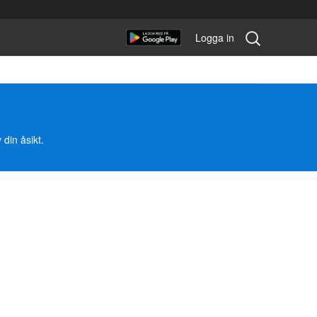
Sök
Logga in
tävling:
 din åsikt.