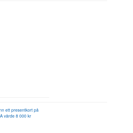
nn ett presentkort på
A värde 8 000 kr