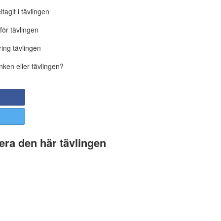
tagit i tävlingen
för tävlingen
ing tävlingen
nken eller tävlingen?
ra den här tävlingen