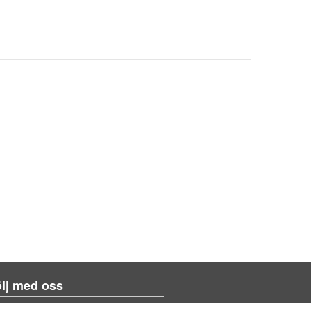
lj med oss