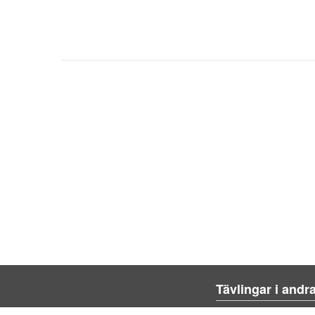
Tävlingar i andr