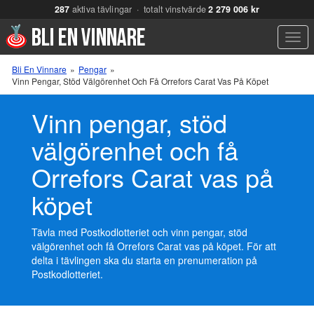
287
aktiva tävlingar · totalt vinstvärde
2 279 006 kr
Men
Bli En Vinnare
»
Pengar
»
Vinn Pengar, Stöd Välgörenhet Och Få Orrefors Carat Vas På Köpet
Vinn pengar, stöd
välgörenhet och få
Orrefors Carat vas på
köpet
Tävla med Postkodlotteriet och vinn pengar, stöd
välgörenhet och få Orrefors Carat vas på köpet. För att
delta i tävlingen ska du starta en prenumeration på
Postkodlotteriet.