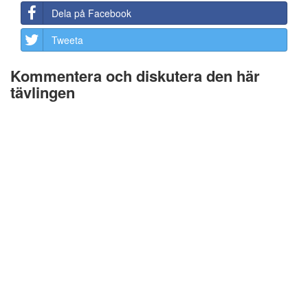
Dela på Facebook
Tweeta
Kommentera och diskutera den här
tävlingen