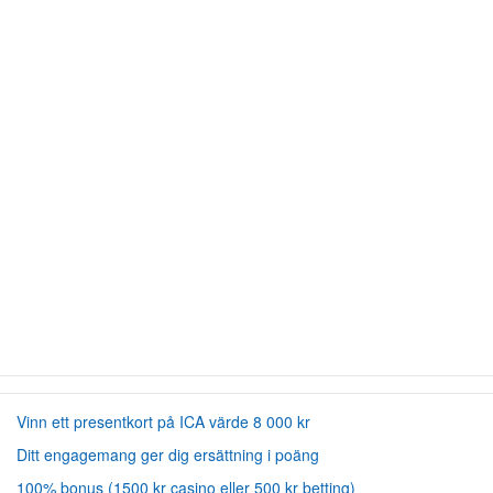
Vinn ett presentkort på ICA värde 8 000 kr
Ditt engagemang ger dig ersättning i poäng
100% bonus (1500 kr casino eller 500 kr betting)