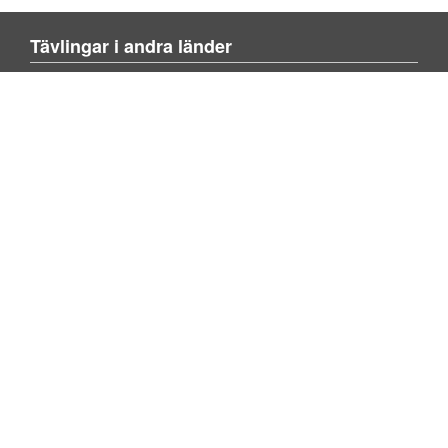
Tävlingar i andra länder
Blienvinner.no
Blivenvinder.dk
Tulevoittajaksi.com
Mer om sajten
Om sajten
Kontakta oss
Lägg till tävling
Sök tävling
Om spel
FAQ
Integritetspolicy
Följ med oss