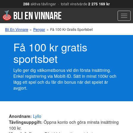
288
aktiva tävlingar · totalt vinstvärde
2 275 169 kr
Men
Bli En Vinnare
»
Pengar
»
Få 100 Kr Gratis Sportsbet
Få 100 kr gratis
sportsbet
Lyllo ger dig välkomstbonus vid din första insättning.
Enkel registrering via Mobilt-ID. Sätt in minst 100kr och
lägg ett spel och du får din bonus när det spelet är
avgjort.
Anordnare:
Lyllo
Tävlingsuppgift:
Öppna konto och göra minsta insättning
100 kr.