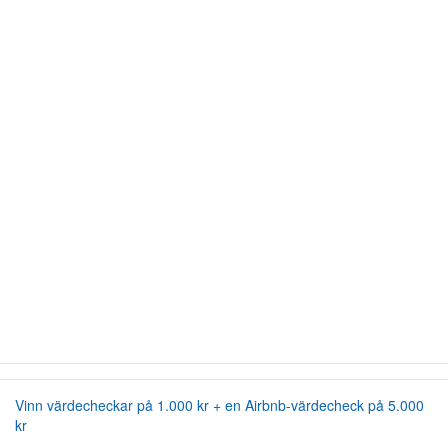
Vinn värdecheckar på 1.000 kr + en Airbnb-värdecheck på 5.000
kr