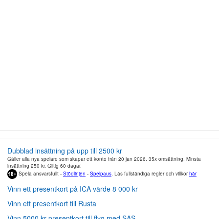
Dubblad insättning på upp till 2500 kr
Gäller alla nya spelare som skapar ett konto från 20 jan 2026. 35x omsättning. Minsta
insättning 250 kr. Giltig 60 dagar.
Spela ansvarsfullt -
Stödlinjen
-
Spelpaus
. Läs fullständiga regler och villkor
här
Vinn ett presentkort på ICA värde 8 000 kr
Vinn ett presentkort till Rusta
Vinn 5000 kr presentkort till flyg med SAS