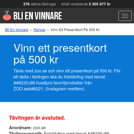
276
aktiva tävlingar · totalt vinstvärde
2 205 877 kr
Men
Bli En Vinnare
»
Pengar
»
Vinn Ett Presentkort På 500 Kr
Vinn ett presentkort
på 500 kr
Tävla med zoo.se och vinn ett presentkort på 500 kr. För
att delta i tävlingen ska du fototävling med temat
&#8220;ditt husdjurs favoritprodukter från
ZOO.se&#8221; (Instagram-medlem).
Tävlingen är avslutad.
Anordnare:
zoo.se
Tävlingsuppgift:
Fototävling med temat &#8220;ditt