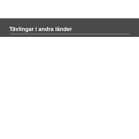
Tävlingar i andra länder
Blienvinner.no
Blivenvinder.dk
Tulevoittajaksi.com
Mer om sajten
Om sajten
Kontakta oss
Lägg till tävling
Sök tävling
Om spel
FAQ
Integritetspolicy