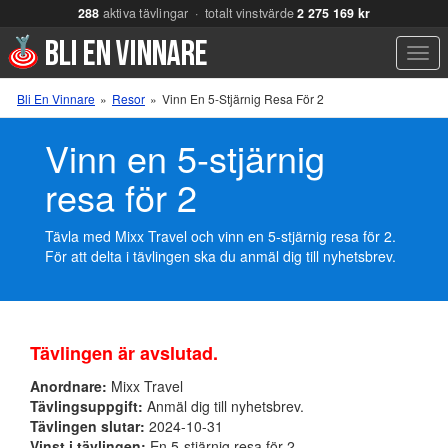
288
aktiva tävlingar · totalt vinstvärde
2 275 169 kr
Men
Bli En Vinnare
»
Resor
»
Vinn En 5-Stjärnig Resa För 2
Vinn en 5-stjärnig
resa för 2
Tävla med Mixx Travel och vinn en 5-stjärnig resa för 2.
För att delta i tävlingen ska du anmäl dig till nyhetsbrev.
Tävlingen är avslutad.
Anordnare:
Mixx Travel
Tävlingsuppgift:
Anmäl dig till nyhetsbrev.
Tävlingen slutar:
2024-10-31
Vinst i tävlingen:
En 5-stjärnig resa för 2